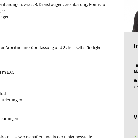
inbarungen, wie z. B. Dienstwagenvereinbarung, Bonus- u.
äge
rungen
I
zur Arbeitnehmerüberlassung und Scheinselbständigkeit
Te
Ma
beim BAG
Au
Un
lrat
turierungen
V
inbarungen
lräten, Gewerkschaften und in der Einigungsstelle