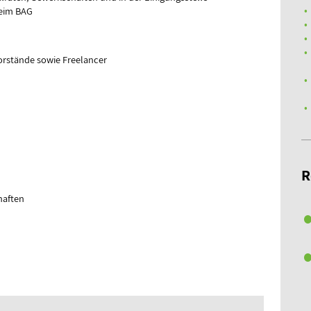
beim BAG
orstände sowie Freelancer
R
haften