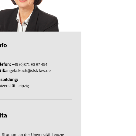
nfo
lefon:
+49 (0)371 90 97 454
il:
angela.koch@sfsk-law.de
sbildung:
iversität Leipzig
ita
Studium an der Universität Leipzig