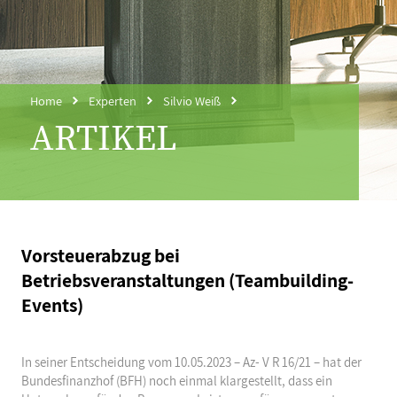
Home
Experten
Silvio Weiß
ARTIKEL
Vorsteuerabzug bei
Betriebsveranstaltungen (Teambuilding-
Events)
In seiner Entscheidung vom 10.05.2023 – Az- V R 16/21 – hat der
Bundesfinanzhof (BFH) noch einmal klargestellt, dass ein